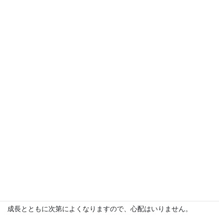
自律神経は起立したときに血管をひきしめて血液が下半身に集ま
らないように調節しています。自律神経が乱れると血液は下半身
に集まり、脳貧血の状態になり立ちくらみや動悸がおこります。
＜家庭で気をつけること＞
規則正しい生活をすることです。夜ふかしや朝ごはんをぬいたり
しないことです。目がさめたら窓を開けて朝日を浴びましょう。
＜治療＞
症状が強いときは薬を飲むこともあります。
成長とともに次第によくなりますので、心配はいりません。